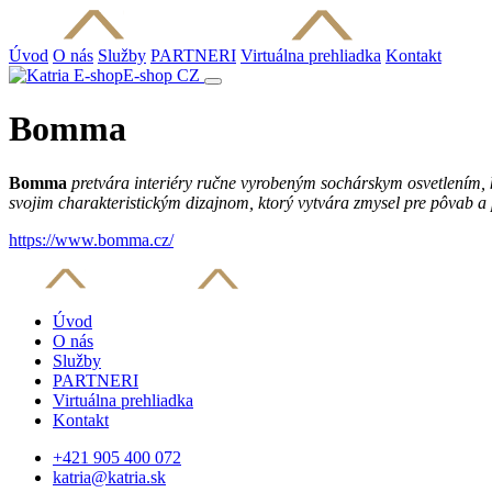
Úvod
O nás
Služby
PARTNERI
Virtuálna prehliadka
Kontakt
E-shop
CZ
Bomma
Bomma
pretvára interiéry ručne vyrobeným sochárskym osvetlením, k
svojim charakteristickým dizajnom, ktorý vytvára zmysel pre pôvab a
https://www.bomma.cz/
Úvod
O nás
Služby
PARTNERI
Virtuálna prehliadka
Kontakt
+421 905 400 072
katria@katria.sk