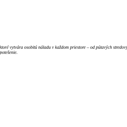
toré vytvára osobitú náladu v každom priestore – od pútavých stredovýc
 potešenie.