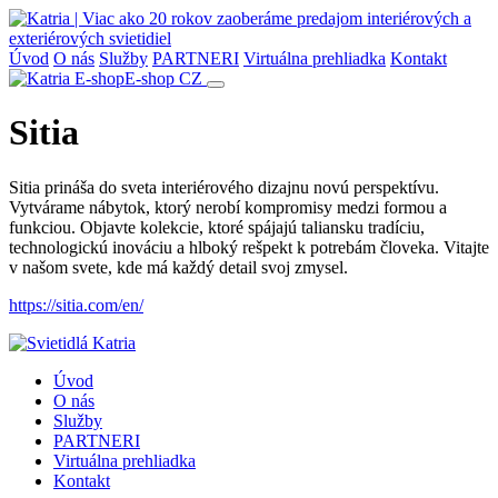
Úvod
O nás
Služby
PARTNERI
Virtuálna prehliadka
Kontakt
E-shop
CZ
Sitia
Sitia prináša do sveta interiérového dizajnu novú perspektívu.
Vytvárame nábytok, ktorý nerobí kompromisy medzi formou a
funkciou. Objavte kolekcie, ktoré spájajú taliansku tradíciu,
technologickú inováciu a hlboký rešpekt k potrebám človeka. Vitajte
v našom svete, kde má každý detail svoj zmysel.
https://sitia.com/en/
Úvod
O nás
Služby
PARTNERI
Virtuálna prehliadka
Kontakt